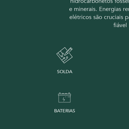
hidrocarbonetos fóssei
e minerais. Energias re
elétricos são cruciais 
fiável
SOLDA
BATERIAS