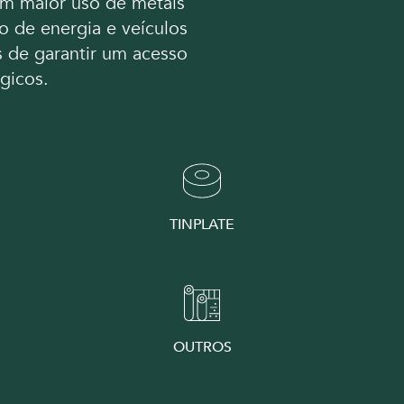
 um maior uso de metais
to de energia e veículos
os de garantir um acesso
égicos.
TINPLATE
OUTROS