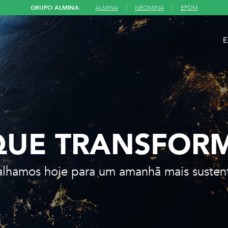
GRUPO ALMINA:
ALMINA
|
NEOMINA
|
EPDM
E
QUE TRANSFOR
alhamos hoje para um amanhã mais sustent